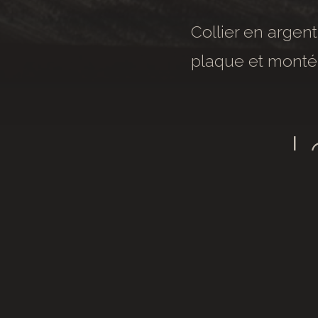
Collier en argent
plaque et monté 
L
C’e
ou