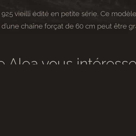
 925 vieilli édité en petite série. Ce modèl
d’une chaîne forçat de 60 cm peut être gr
e Alea vous intéresse
st très simple, prenons rendez-vous à l’ate
 retrouvons-nous sur un événement en co
ou à venir.