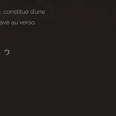
e, constitué d’une
avé au verso.
 ?
lier
urs